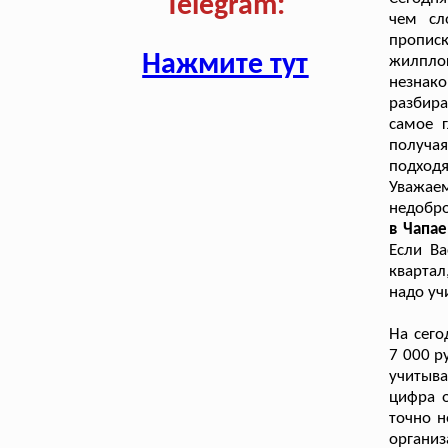
Telegram:
чем сл
пропис
Нажмите тут
жилплощ
незнак
разбира
самое г
получа
подходя
Уважае
недобр
в Чапае
Если Ва
квартал
надо уч
На сего
7 000 р
учитыва
цифра о
точно н
органи