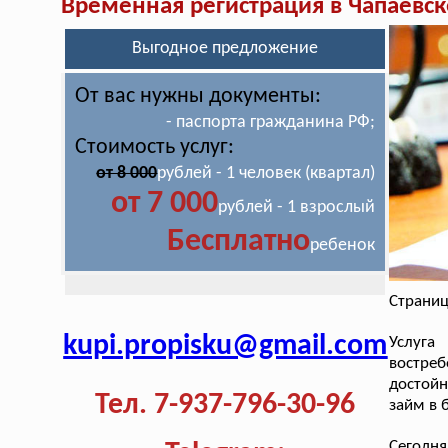
Временная регистрация в Чапаевск
Выгодное предложение
От вас нужны документы:
- паспорта гражданина РФ;
Стоимость услуг:
от 8 000
рублей - 1 человек (квартал)
от 7 000
рублей - 1 взрослый
Бесплатно
ребенок
Страниц
kupi.propisku@gmail.com
Услуга
востреб
достойн
Тел. 7-937-796-30-96
займ в 
Сегодня