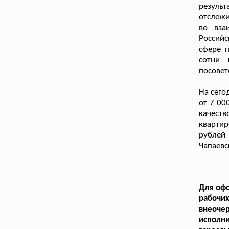
резуль
отслежи
во вза
Россий
сфере п
сотни 
посовет
На сего
от 7 00
качест
квартир
рублей
Чапаевс
Для офо
рабочи
внеочер
исполн