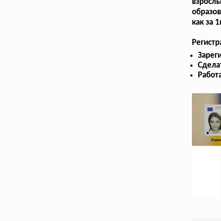
взрослы
образов
как за 
Регист
Зарег
Сдела
Работа